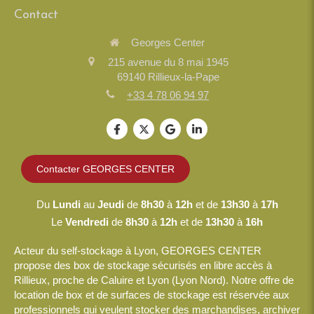
Contact
Georges Center
215 avenue du 8 mai 1945
69140
Rillieux-la-Pape
+33 4 78 06 94 97
Contacter GEORGES CENTER
Du
Lundi
au
Jeudi
de
8h30
à
12h
et de
13h30
à
17h
Le
Vendredi
de
8h30
à
12h
et de
13h30
à
16h
Acteur du self-stockage à Lyon, GEORGES CENTER
propose des box de stockage sécurisés en libre accès à
Rillieux, proche de Caluire et Lyon (Lyon Nord). Notre offre de
location de box et de surfaces de stockage est réservée aux
professionnels qui veulent stocker des marchandises, archiver