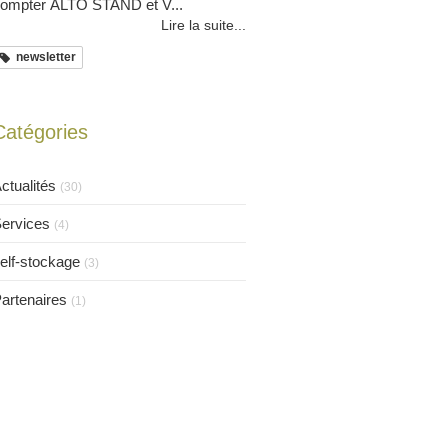
ompter ALTO STAND et V...
Lire la suite...
newsletter
Catégories
ctualités
(30)
ervices
(4)
elf-stockage
(3)
artenaires
(1)