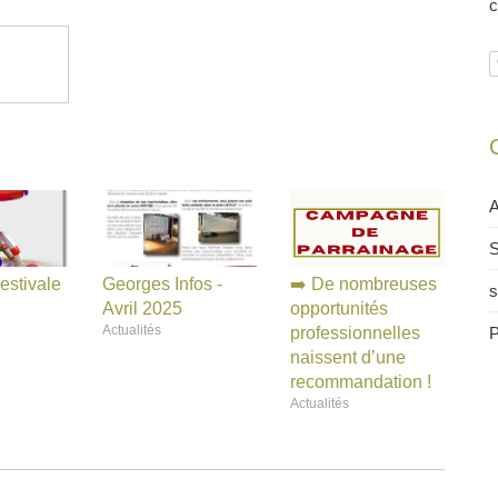
c
rges
A
S
estivale
Georges Infos -
➡️ De nombreuses
s
Avril 2025
opportunités
Actualités
professionnelles
P
naissent d’une
recommandation !
Actualités