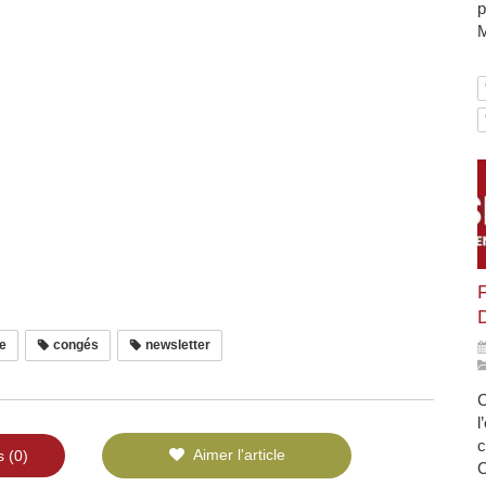
p
M
e
congés
newsletter
C
l
c
Aimer l'article
s (0)
C