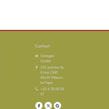
Contact
Georges
Center
215 avenue du
8 mai 1945
69140
Rillieux-
la-Pape
+33 4 78 06 94
97