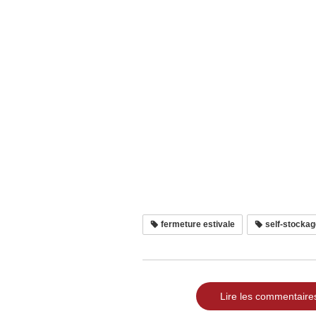
fermeture estivale
self-stockag
Lire les commentaire