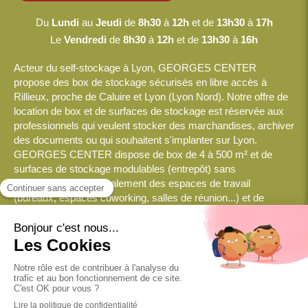
Du
Lundi
au
Jeudi
de
8h30
à
12h
et de
13h30
à
17h
Le
Vendredi
de
8h30
à
12h
et de
13h30
à
16h
Acteur du self-stockage à Lyon, GEORGES CENTER
propose des box de stockage sécurisés en libre accès à
Rillieux, proche de Caluire et Lyon (Lyon Nord). Notre offre de
location de box et de surfaces de stockage est réservée aux
professionnels qui veulent stocker des marchandises, archiver
des documents ou qui souhaitent s'implanter sur Lyon.
GEORGES CENTER dispose de box de 4 à 500 m² et de
surfaces de stockage modulables (entrepôt) sans
engagement, mais également des espaces de travail
(bureaux, espaces coworking, salles de réunion...) et de
nombreux services logistiques.
© 2026 GEORGES CENTER
Plan du site
Mentions légales