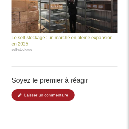
Le self-stockage : un marché en pleine expansion
en 2025 !
self-stockage
Soyez le premier à réagir
Laisser un commentaire