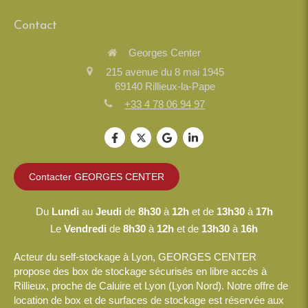
Contact
Georges Center
215 avenue du 8 mai 1945
69140
Rillieux-la-Pape
+33 4 78 06 94 97
Contacter GEORGES CENTER
Du
Lundi
au
Jeudi
de
8h30
à
12h
et de
13h30
à
17h
Le
Vendredi
de
8h30
à
12h
et de
13h30
à
16h
Acteur du self-stockage à Lyon, GEORGES CENTER
propose des box de stockage sécurisés en libre accès à
Rillieux, proche de Caluire et Lyon (Lyon Nord). Notre offre de
location de box et de surfaces de stockage est réservée aux