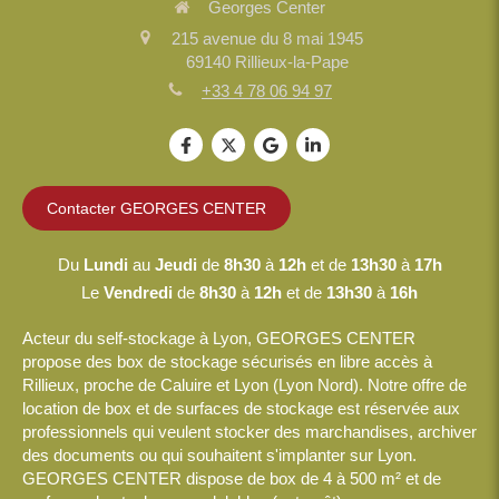
Georges Center
215 avenue du 8 mai 1945
69140
Rillieux-la-Pape
+33 4 78 06 94 97
Contacter GEORGES CENTER
Du
Lundi
au
Jeudi
de
8h30
à
12h
et de
13h30
à
17h
Le
Vendredi
de
8h30
à
12h
et de
13h30
à
16h
Acteur du self-stockage à Lyon, GEORGES CENTER
propose des box de stockage sécurisés en libre accès à
Rillieux, proche de Caluire et Lyon (Lyon Nord). Notre offre de
location de box et de surfaces de stockage est réservée aux
professionnels qui veulent stocker des marchandises, archiver
des documents ou qui souhaitent s'implanter sur Lyon.
GEORGES CENTER dispose de box de 4 à 500 m² et de